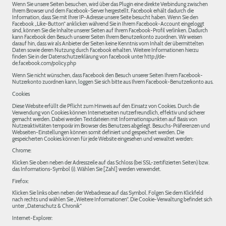
Wenn Sie unsere Seiten besuchen, wird über das Plugin eine direkte Verbindung zwischen
Ihrem Browser und dem Facebook-Server hergestellt. Facebook erhält dadurch die
Information, dass Sie mit Ihrer IP-Adresse unsere Seite besucht haben. Wenn Sie den
Facebook „Like-Button“ anklicken während Sie in Ihrem Facebook-Account eingeloggt
sind, können Sie die Inhalte unserer Seiten auf Ihrem Facebook-Profil verlinken. Dadurch
kann Facebook den Besuch unserer Seiten Ihrem Benutzerkonto zuordnen. Wir weisen
darauf hin, dass wir als Anbieter der Seiten keine Kenntnis vom Inhalt der übermittelten
Daten sowie deren Nutzung durch Facebook erhalten. Weitere Informationen hierzu
finden Sie in der Datenschutzerklärung von facebook unter http://de-
de.facebook.com/policy.php
Wenn Sie nicht wünschen, dass Facebook den Besuch unserer Seiten Ihrem Facebook-
Nutzerkonto zuordnen kann, loggen Sie sich bitte aus Ihrem Facebook-Benutzerkonto aus.
Cookies
Diese Website erfüllt die Pflicht zum Hinweis auf den Einsatz von Cookies. Durch die
Verwendung von Cookies können Internetseiten nutzerfreundlich, effektiv und sicherer
gemacht werden. Dabei werden Textdateien mit Informationspunkten auf Basis von
Nutzeraktivitäten temporär im Browser des Benutzers abgelegt. Besuchs-Präferenzen und
Webseiten-Einstellungen können somit definiert und gespeichert werden. Die
gespeicherten Cookies können für jede Website eingesehen und verwaltet werden:
Chrome:
Klicken Sie oben neben der Adresszeile auf das Schloss (bei SSL-zertifizierten Seiten) bzw.
das Informations-Symbol (i). Wählen Sie [Zahl] werden verwendet.
Firefox:
Klicken Sie links oben neben der Webadresse auf das Symbol. Folgen Sie dem Klickfeld
nach rechts und wählen Sie „Weitere Informationen“. Die Cookie-Verwaltung befindet sich
unter „Datenschutz & Chronik“
Internet-Explorer: