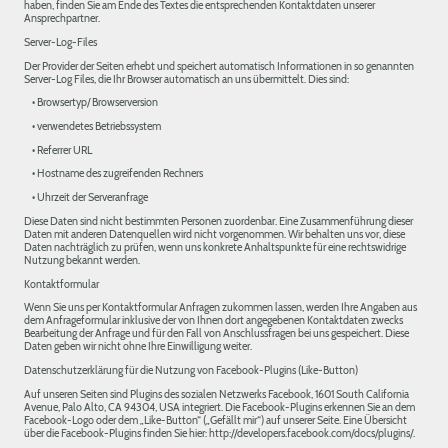
haben, finden Sie am Ende des Textes die entsprechenden Kontaktdaten unserer
Ansprechpartner.
Server-Log-Files
Der Provider der Seiten erhebt und speichert automatisch Informationen in so genannten
Server-Log Files, die Ihr Browser automatisch an uns übermittelt. Dies sind:
• Browsertyp/ Browserversion
• verwendetes Betriebssystem
• Referrer URL
• Hostname des zugreifenden Rechners
• Uhrzeit der Serveranfrage
Diese Daten sind nicht bestimmten Personen zuordenbar. Eine Zusammenführung dieser
Daten mit anderen Datenquellen wird nicht vorgenommen. Wir behalten uns vor, diese
Daten nachträglich zu prüfen, wenn uns konkrete Anhaltspunkte für eine rechtswidrige
Nutzung bekannt werden.
Kontaktformular
Wenn Sie uns per Kontaktformular Anfragen zukommen lassen, werden Ihre Angaben aus
dem Anfrageformular inklusive der von Ihnen dort angegebenen Kontaktdaten zwecks
Bearbeitung der Anfrage und für den Fall von Anschlussfragen bei uns gespeichert. Diese
Daten geben wir nicht ohne Ihre Einwilligung weiter.
Datenschutzerklärung für die Nutzung von Facebook-Plugins (Like-Button)
Auf unseren Seiten sind Plugins des sozialen Netzwerks Facebook, 1601 South California
Avenue, Palo Alto, CA 94304, USA integriert. Die Facebook-Plugins erkennen Sie an dem
Facebook-Logo oder dem „Like-Button“ („Gefällt mir“) auf unserer Seite. Eine Übersicht
über die Facebook-Plugins finden Sie hier: http://developers.facebook.com/docs/plugins/.