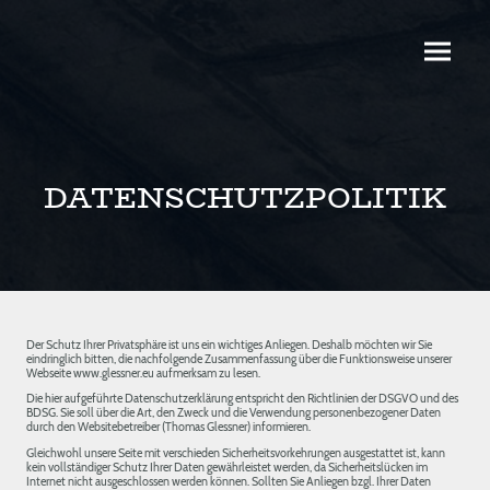
DATENSCHUTZPOLITIK
Der Schutz Ihrer Privatsphäre ist uns ein wichtiges Anliegen. Deshalb möchten wir Sie
eindringlich bitten, die nachfolgende Zusammenfassung über die Funktionsweise unserer
Webseite www.glessner.eu aufmerksam zu lesen.
Die hier aufgeführte Datenschutzerklärung entspricht den Richtlinien der DSGVO und des
BDSG. Sie soll über die Art, den Zweck und die Verwendung personenbezogener Daten
durch den Websitebetreiber (Thomas Glessner) informieren.
Gleichwohl unsere Seite mit verschieden Sicherheitsvorkehrungen ausgestattet ist, kann
kein vollständiger Schutz Ihrer Daten gewährleistet werden, da Sicherheitslücken im
Internet nicht ausgeschlossen werden können. Sollten Sie Anliegen bzgl. Ihrer Daten